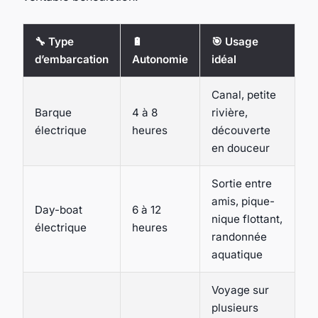
🔧 Type
🔋
🎯 Usage
d’embarcation
Autonomie
idéal
Canal, petite
Barque
4 à 8
rivière,
électrique
heures
découverte
en douceur
Sortie entre
amis, pique-
Day-boat
6 à 12
nique flottant,
électrique
heures
randonnée
aquatique
Voyage sur
plusieurs