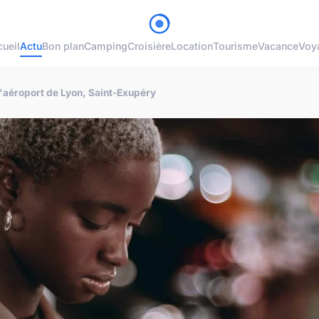
ueil
Actu
Bon plan
Camping
Croisière
Location
Tourisme
Vacance
Voy
l'aéroport de Lyon, Saint-Exupéry