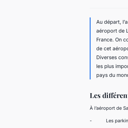
Au départ, l’
aéroport de L
France. On co
de cet aéropo
Diverses const
les plus impo
pays du mon
Les différen
À l’aéroport de S
- Les parkings P