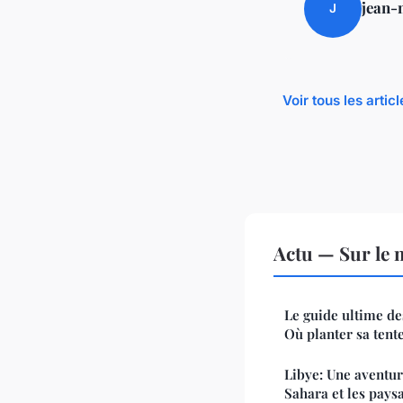
jean-
J
Voir tous les artic
Actu — Sur le 
Le guide ultime d
Où planter sa tente
Libye: Une aventur
Sahara et les pay