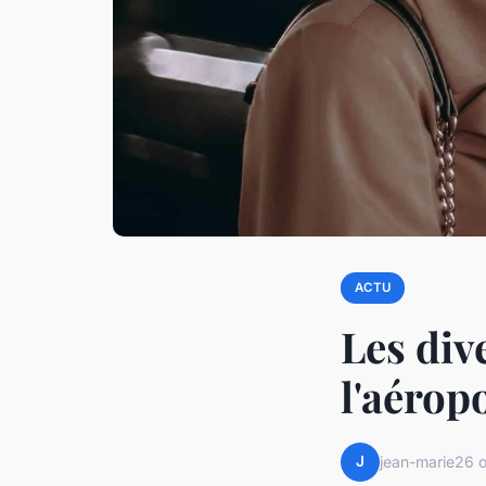
ACTU
Les div
l'aérop
J
jean-marie
26 