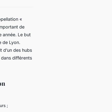
pellation «
important de
ue année. Le but
e de Lyon.
git d’un des hubs
 dans différents
on
rs ;