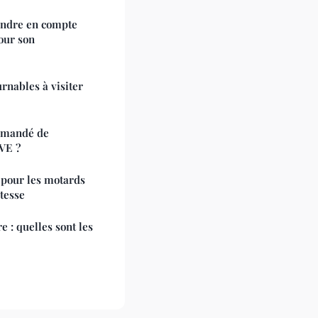
rendre en compte
our son
urnables à visiter
mmandé de
VE ?
 pour les motards
tesse
 : quelles sont les