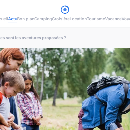
ueil
Actu
Bon plan
Camping
Croisière
Location
Tourisme
Vacance
Voy
les sont les aventures proposées ?