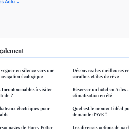
les Actu →
également
: voguer en silence vers une
Découvrez les meilleures cr
 navigation écologique
caraïbes et îles de rêve
s Incontournables à visiter
Réserver un hôtel en Arles :
 Inde ?
climatisation en été
bateaux électriques pour
Quel est le moment idéal po
rable
demande d'AVE ?
rsonnages de Harry Potter
Les diverses options de park