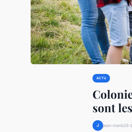
ACTU
Colonie
sont le
J
jean-marie
29 