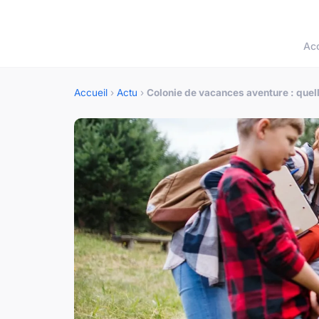
Acc
Accueil
›
Actu
›
Colonie de vacances aventure : quel