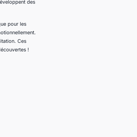
développent des
que pour les
motionnellement.
itation. Ces
découvertes !