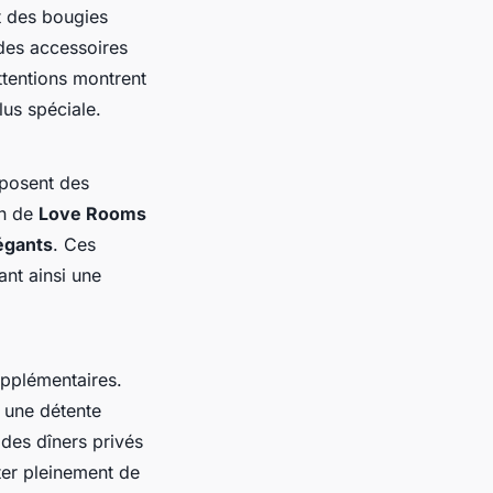
 des bougies
 des accessoires
ttentions montrent
lus spéciale.
oposent des
on de
Love Rooms
égants
. Ces
ant ainsi une
upplémentaires.
r une détente
des dîners privés
ter pleinement de