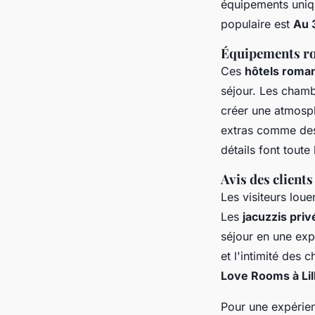
équipements uni
populaire est
Au 
Équipements r
Ces
hôtels roma
séjour. Les cham
créer une atmosph
extras comme des
détails font toute
Avis des clients
Les visiteurs lo
Les
jacuzzis priv
séjour en une ex
et l'intimité des
Love Rooms à Lil
Pour une expérien