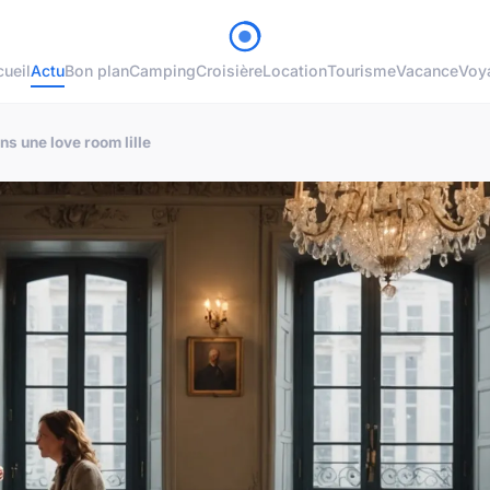
ueil
Actu
Bon plan
Camping
Croisière
Location
Tourisme
Vacance
Voy
s une love room lille