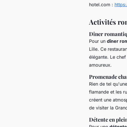
hotel.com :
https
Activités ro
Dîner romantiqu
Pour un
dîner ro
Lille. Ce restaura
élégante. Le chef
amoureux.
Promenade charm
Rien de tel qu'un
flamande et les r
créent une atmos
de visiter la Gran
Détente en plein
Pour une
détente 