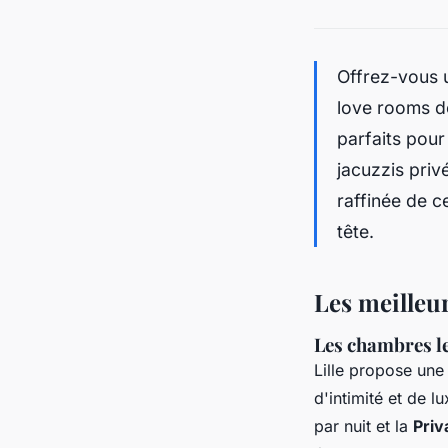
Offrez-vous u
love rooms de
parfaits pou
jacuzzis priv
raffinée de c
tête.
Les meilleu
Les chambres le
Lille propose un
d'intimité et de l
par nuit et la
Pri