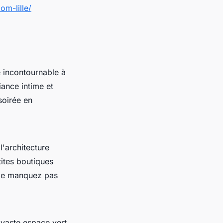
om-lille/
 incontournable à
iance intime et
soirée en
l'architecture
tites boutiques
Ne manquez pas
e vaste espace vert