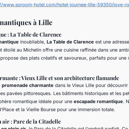
://www.soroom-hotel.com/hotel-journee-lille-59350/love-ro
mantiques à Lille
e : La Table de Clarence
mantique
inoubliable,
La Table de Clarence
est une adresse
nt étoilé au Michelin offre une cuisine raffinée dans une amb
 propose des plats créatifs et savoureux, parfaits pour une 
ante : Vieux Lille et son architecture flamande
e
promenade charmante
dans le Vieux Lille pour découvrir 
ues pavées pittoresques. Les bâtiments historiques et les pe
phère romantique idéale pour une
escapade romantique
. 
d’Place et la Vieille Bourse pour une immersion totale.
 air : Parc de la Citadelle
en plein air
, le Parc de la Citadelle est l'endroit parfait. C