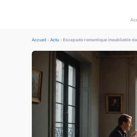
Acc
Accueil
›
Actu
›
Escapade romantique inoubliable dan