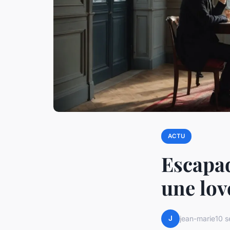
ACTU
Escapad
une lov
J
jean-marie
10 