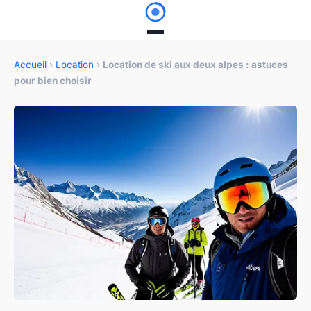
Accueil
›
Location
›
Location de ski aux deux alpes : astuces
pour bien choisir