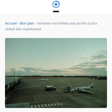
Accueil
›
Bon plan
›
Achetez vos billets puy du fou à prix
réduit dès maintenant