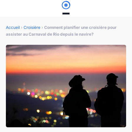
Accueil
›
Croisière
›
Comment planifier une croisière pour
assister au Carnaval de Rio depuis le navire?